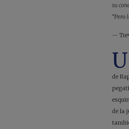
su cond
“Pero l
—
Tre
U
de Rap
pegati
esqui
de la 
tambié