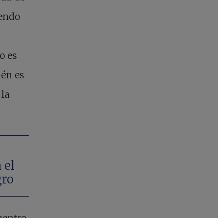
iendo
o es
ién es
 la
s
 el
gro
uentro