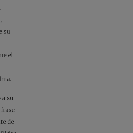
a
,
e su
que el
alma.
 a su
 frase
te de