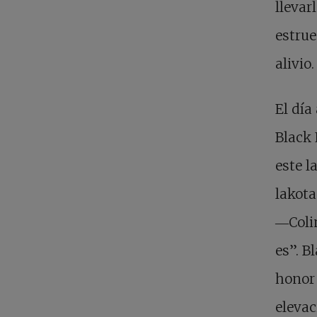
llevar
estrue
alivio.
El día
Black 
este l
lakota
―Colin
es”. B
honor 
eleva