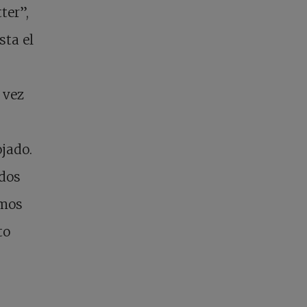
ter”,
sta el
 vez
ojado.
ados
imos
to