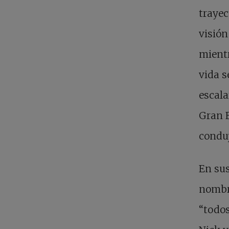
trayec
visión
mientr
vida s
escala
Gran E
conduj
En sus
nombre
“todos