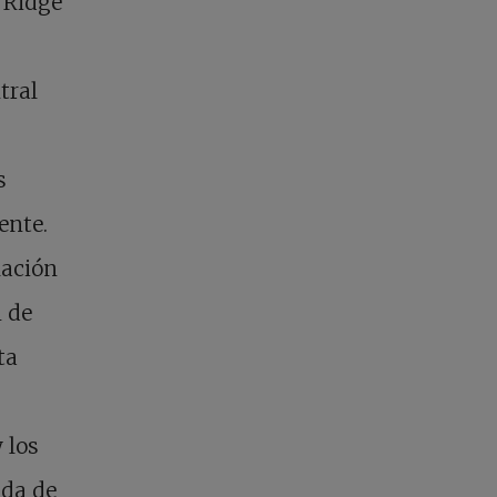
 Ridge
tral
s
ente.
lación
n de
ta
 los
ada de