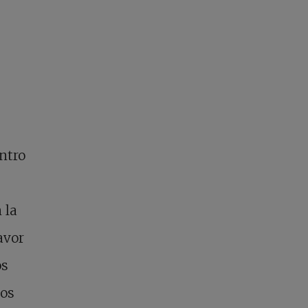
entro
 la
avor
os
los