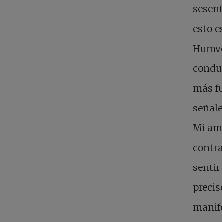
sesent
esto e
Humvee
conduc
más fu
señale
Mi am
contra
sentir
precis
manife