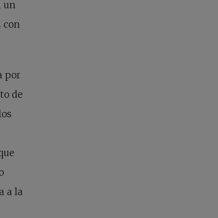
n un
s con
a por
to de
los
que
o
a a la