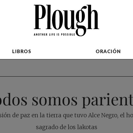
LIBROS
ORACIÓN
dos somos parien
sión de paz en la tierra que tuvo Alce Negro, el 
sagrado de los lakotas