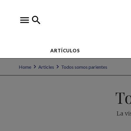
ARTÍCULOS
Home
Articles
Todos somos parientes
To
La vi