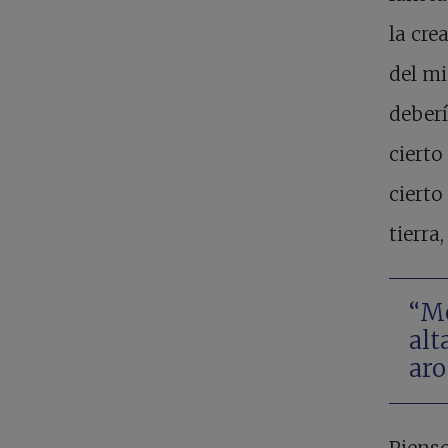
la cre
del mi
deberí
cierto
cierto
tierra
“Me
alt
aro
Pienso