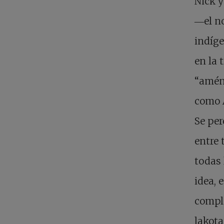
Nick y
―el no
indíge
en la 
“amén”
como 
Se per
entre 
todas 
idea, 
comple
lakota