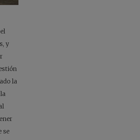
el
s, y
r
estión
mado la
la
al
ener
e se