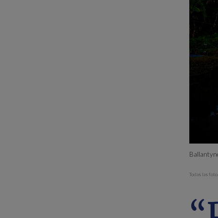
Ballantyne
Todas las fot
“