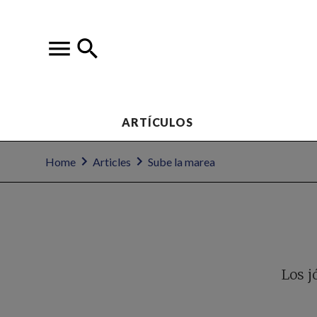
ARTÍCULOS
Home
Articles
Sube la marea
Los j