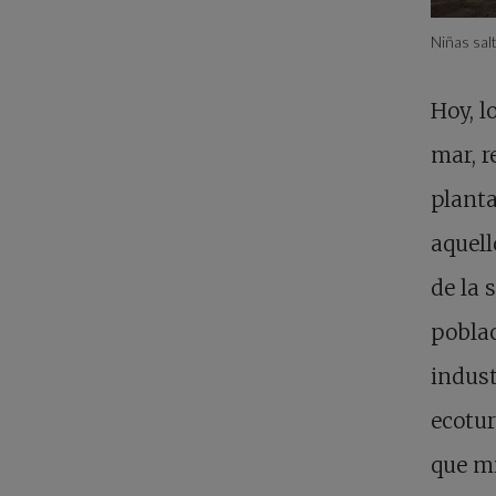
Niñas salt
Hoy, l
mar, r
plant
aquell
de la 
poblac
indust
ecotu
que mi