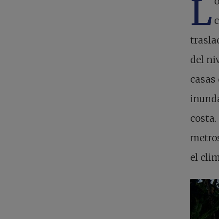
L
o
c
trasla
del ni
casas 
inunda
costa.
metros
el cli