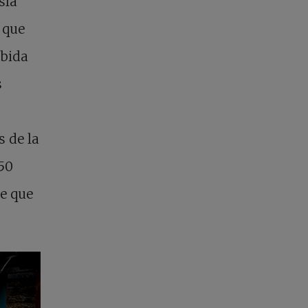
sla
 que
ubida
s
s de la
50
ce que