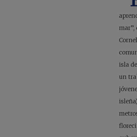
aprend
mar”, 
Cornel
comun
isla d
un tra
jóvene
isleña
metros
florec