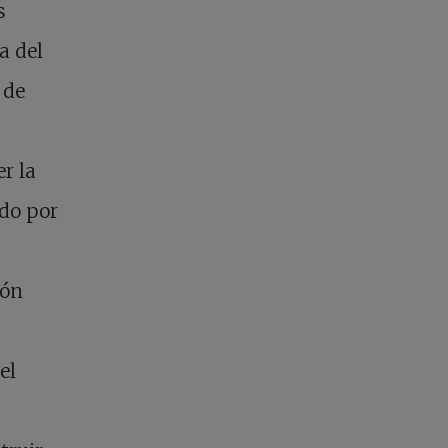
s
a del
 de
r la
ado por
ión
el