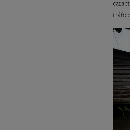
caract
tráfic