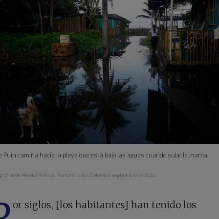
 Puin camina hacia la playa que está bajo las aguas cuando sube la marea.
ografías de Monica Pelliccia, Punta Soldado, Colombia, septiembre de 2023.
P
or siglos, [los habitantes] han tenido los