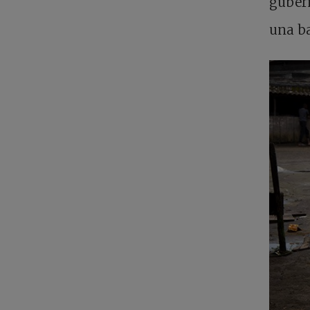
guberm
una b