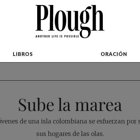
LIBROS
ORACIÓN
Sube la marea
óvenes de una isla colombiana se esfuerzan por 
sus hogares de las olas.