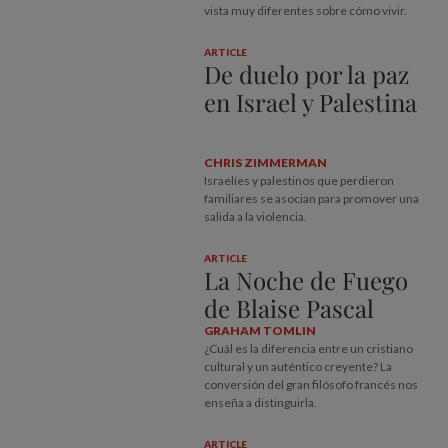
vista muy diferentes sobre cómo vivir.
ARTICLE
De duelo por la paz
en Israel y Palestina
CHRIS ZIMMERMAN
Israelíes y palestinos que perdieron
familiares se asocian para promover una
salida a la violencia.
ARTICLE
La Noche de Fuego
de Blaise Pascal
GRAHAM TOMLIN
¿Cuál es la diferencia entre un cristiano
cultural y un auténtico creyente? La
conversión del gran filósofo francés nos
enseña a distinguirla.
ARTICLE