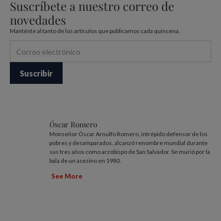
Suscríbete a nuestro correo de
novedades
Manténte al tanto de los artículos que publicamos cada quincena.
Óscar Romero
Monseñor Óscar Arnulfo Romero, intrépido defensor de los
pobres y desamparados, alcanzó renombre mundial durante
sus tres años como arzobispo de San Salvador. Se murió por la
bala de un asesino en 1980.
See More