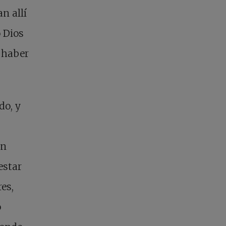
n allí
 Dios
 haber
do, y
an
estar
es,
o