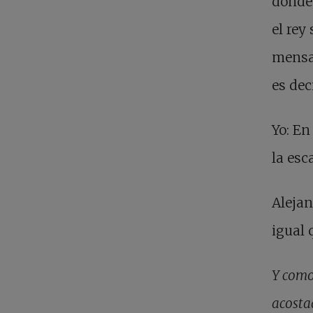
donde 
el rey
mensaj
es dec
Yo: En
la esca
Alejan
igual 
Y como
acosta