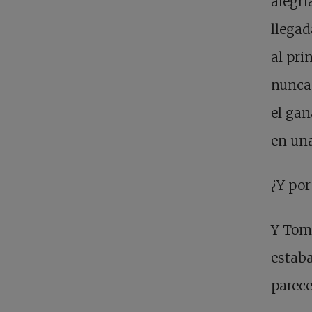
alegrí
llegad
al pri
nunca 
el gan
en una
¿Y por
Y Tomá
estab
parece