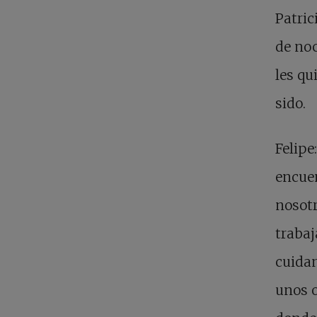
Patric
de no
les qu
sido.
Felipe
encuen
nosotr
trabaj
cuidan
unos o