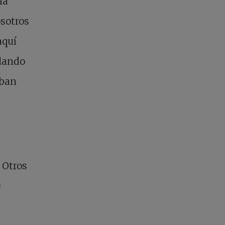
la
osotros
aquí
idando
aban
 Otros
e