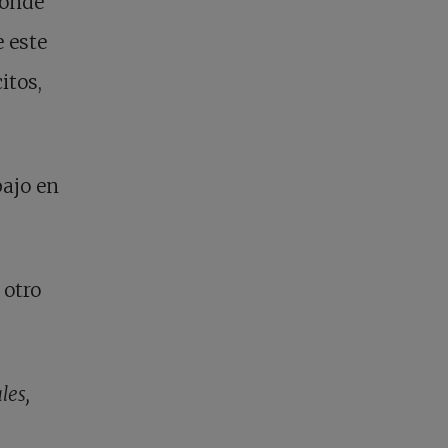
donde
e este
itos,
bajo en
 otro
les,