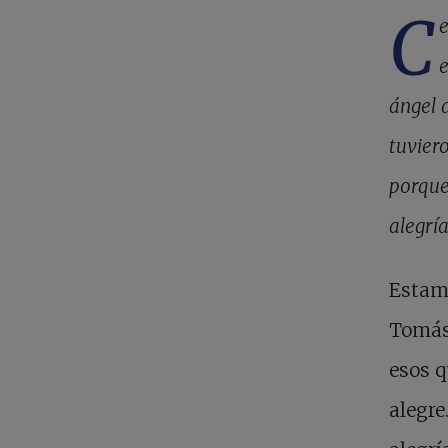
C
e
e
ángel d
tuvier
porque
alegría
Estamo
Tomás 
esos q
alegre