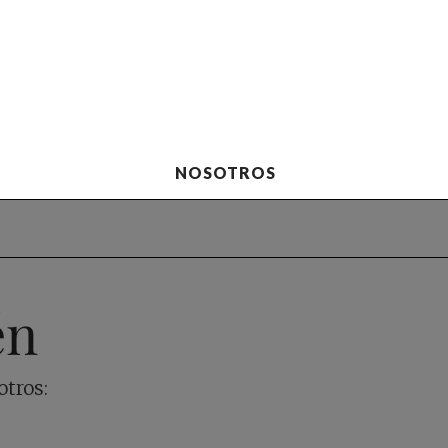
NOSOTROS
én
otros: