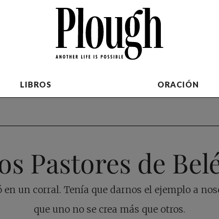
LIBROS
ORACIÓN
os Pastores de Bel
 en un corral. Tenía que darnos el ejemplo a nos
que uno no se crea más que otros.