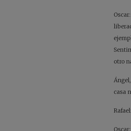
Oscar:
libera
ejempl
Sentim
otro n
Ángel,
casa n
Rafael
Oscar: