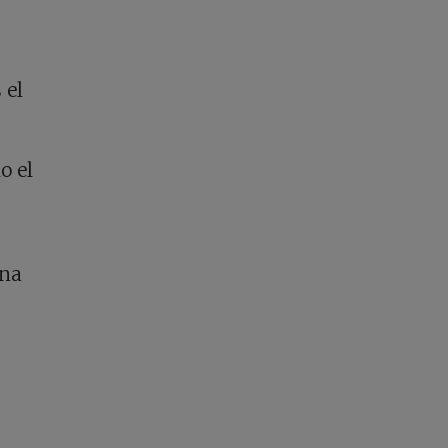
 el
o el
ena