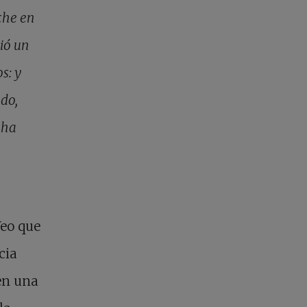
che en
ió un
s: y
edo,
cha
Veo que
cia
ben una