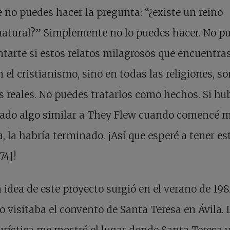
 no puedes hacer la pregunta: “¿existe un reino
natural?” Simplemente no lo puedes hacer. No p
tarte si estos relatos milagrosos que encuentras
n el cristianismo, sino en todas las religiones, s
 reales. No puedes tratarlos como hechos. Si hu
cado algo similar a They Flew cuando comencé m
a, la habría terminado. ¡Así que esperé a tener es
74]!
a idea de este proyecto surgió en el verano de 198
 visitaba el convento de Santa Teresa en Ávila. 
urística me mostró el lugar donde Santa Teresa 