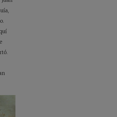
uía,
o.
quí
e
rtó.
an