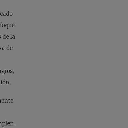
ocado
nfoqué
 de la
sa de
agros,
ión.
mente
mplen.