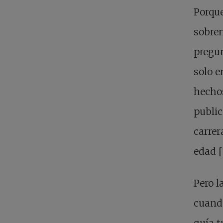
Porque
sobre
pregun
solo e
hechos
publi
carrer
edad [
Pero l
cuando
guía t