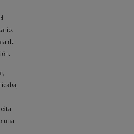
el
ario.
ema de
ión.
m,
ticaba,
 cita
mo una