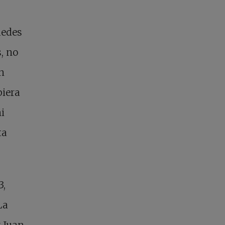
uedes
, no
on
biera
i
ta
3,
La
y Juan