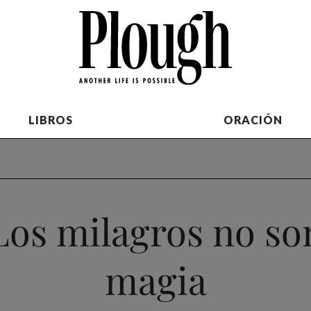
LIBROS
ORACIÓN
Los milagros no so
magia