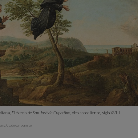
aliana,
El éxtasis de San José de Cupertino,
óleo sobre lienzo, siglo XVIII.
ams. Usado con permiso.