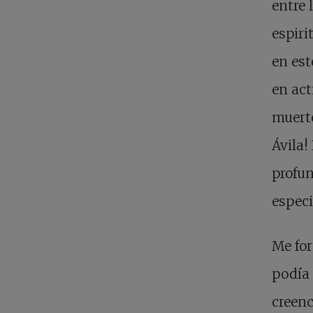
entre 
espiri
en est
en act
muerte
Ávila!
profun
especi
Me fo
podía 
creenc