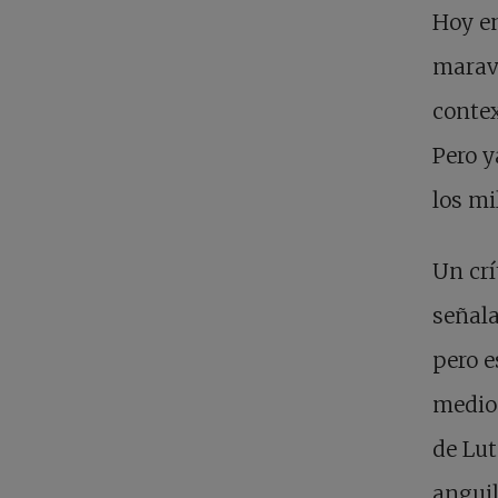
Hoy en
maravi
contex
Pero y
los mi
Un crí
señala
pero e
medio.
de Lut
anguil