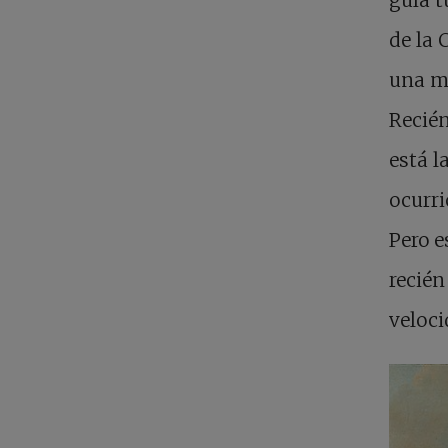
de la 
una mu
Recién
está l
ocurri
Pero e
recién
veloci