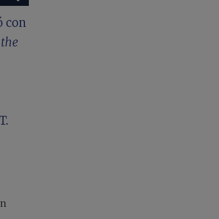
ó con
 the
T.
ón