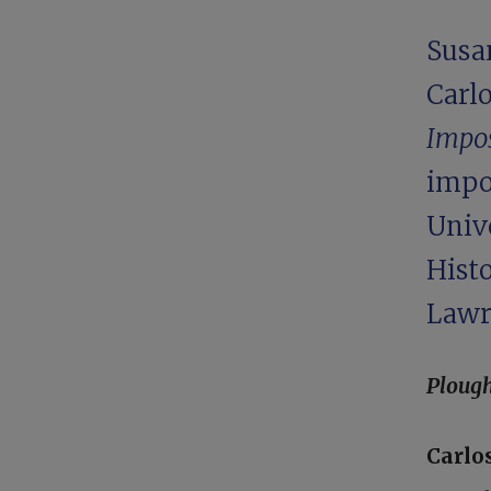
Susa
Carlo
Impo
impo
Unive
Histo
Lawra
Ploug
Carlo