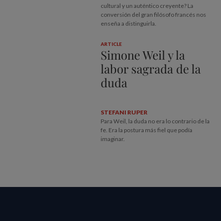
cultural y un auténtico creyente? La
conversión del gran filósofo francés nos
enseña a distinguirla.
ARTICLE
Simone Weil y la
labor sagrada de la
duda
STEFANI RUPER
Para Weil, la duda no era lo contrario de la
fe. Era la postura más fiel que podía
imaginar.