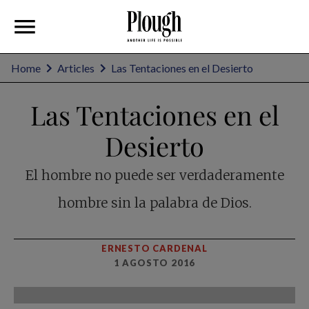
Home
Articles
Las Tentaciones en el Desierto
Las Tentaciones en el
Desierto
El hombre no puede ser verdaderamente
hombre sin la palabra de Dios.
ERNESTO CARDENAL
1 AGOSTO 2016