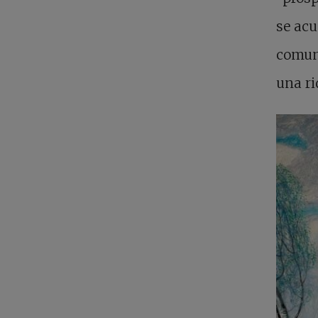
se acu
comuni
una ri