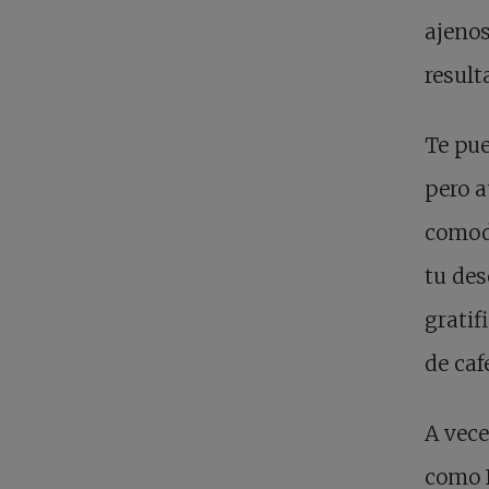
ajenos
result
Te pue
pero a
comodi
tu des
gratif
de caf
A vece
como 