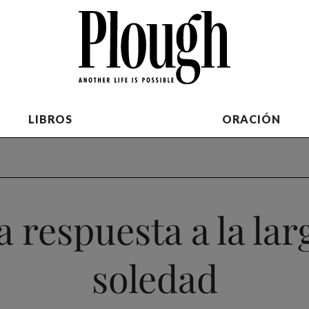
LIBROS
ORACIÓN
a respuesta a la lar
soledad