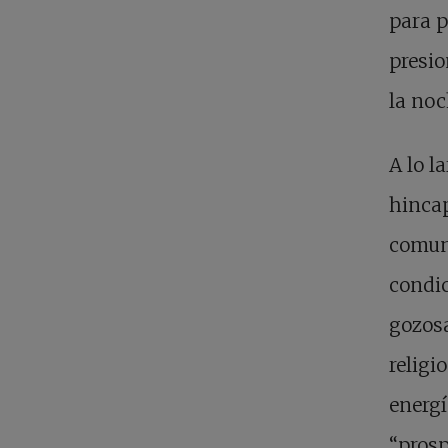
para p
presi
la noc
A lo l
hincap
comuni
condic
gozosa
religi
energ
“prosp