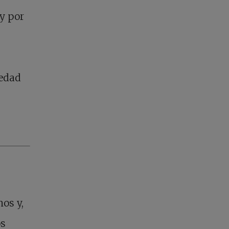
¿y por
iedad
os y,
os