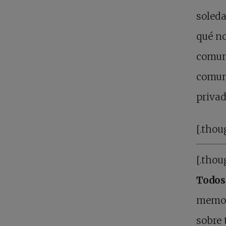
soleda
qué no
comuni
comun
privad
[.thou
[.thou
Todos
memori
sobre 