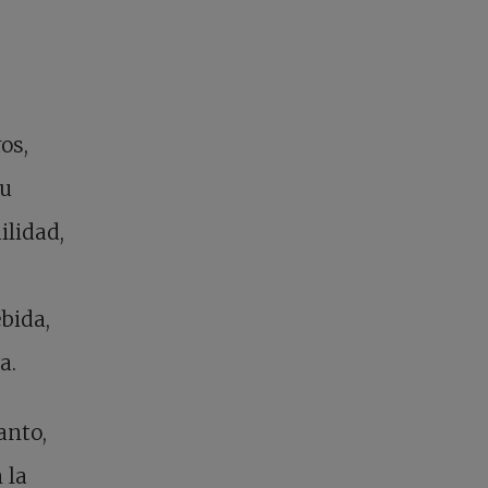
os,
tu
ilidad,
bida,
a.
anto,
 la