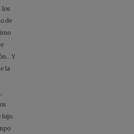
 los
lo de
ísimo
ue
ión… Y
e la
,
os
lujo.
empo