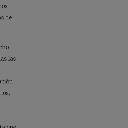
nos
as de
echo
das las
ación
nos,
ta que