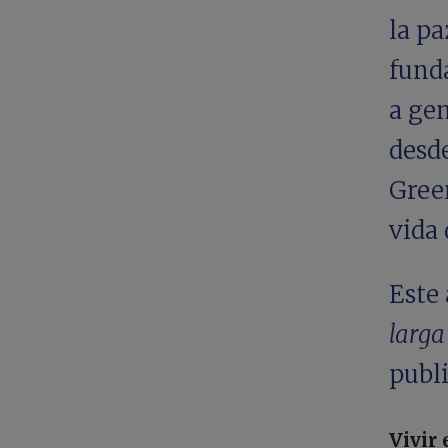
la pa
funda
a gen
desde
Green
vida 
Este 
larga
publi
Vivir