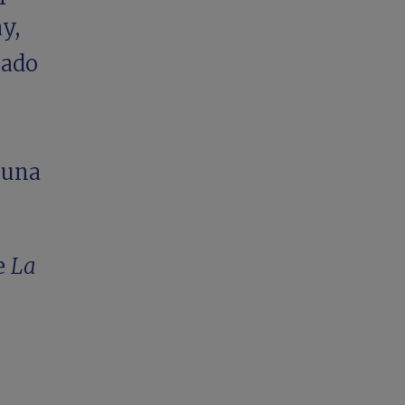
y,
rado
ó
 una
de
La
a