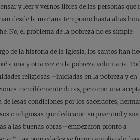
ensar y leer y vernos libres de las personas que 
onan desde la mañana temprano hasta altas hor
he. No; el problema de la pobreza no es simple.
argo de la historia de la Iglesia, los santos han h
ié a una y otra vez en la pobreza voluntaria. To
dades religiosas –iniciadas en la pobreza y en
iones increíblemente duras, pero con una acept
 de lesas condiciones por los sacerdotes, herma
osos o religiosas que dedicaron su juventud y sus
ías a las buenas obras—empezaron pronto a
erar”. Las propiedades se fueron ampliando, has