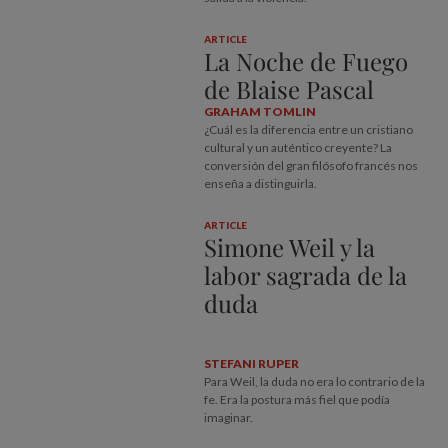
ARTICLE
La Noche de Fuego
de Blaise Pascal
GRAHAM TOMLIN
¿Cuál es la diferencia entre un cristiano
cultural y un auténtico creyente? La
conversión del gran filósofo francés nos
enseña a distinguirla.
ARTICLE
Simone Weil y la
labor sagrada de la
duda
STEFANI RUPER
Para Weil, la duda no era lo contrario de la
fe. Era la postura más fiel que podía
imaginar.