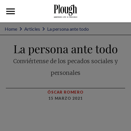
Home
Articles
La persona ante todo
La persona ante todo
Conviértense de los pecados sociales y
personales
ÓSCAR ROMERO
15 MARZO 2021