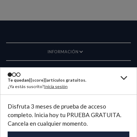
INFORMACIÓN
REVISTA
Te quedan
{{score}}
artículos gratuitos.
¿Ya estás suscrito?
Inicia sesión
ESCRÍBANOS
IDIOMA
Disfruta 3 meses de prueba de acceso
completo. Inicia hoy tu PRUEBA GRATUITA.
©
2026
Plough Publishing House.
Cancela en cualquier momento.
Todos los derechos reservados.