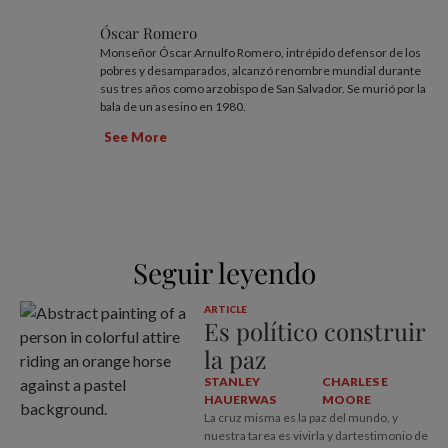
Óscar Romero
Monseñor Óscar Arnulfo Romero, intrépido defensor de los
pobres y desamparados, alcanzó renombre mundial durante
sus tres años como arzobispo de San Salvador. Se murió por la
bala de un asesino en 1980.
See More
Seguir leyendo
ARTICLE
Es político construir
la paz
STANLEY
CHARLES E
HAUERWAS
MOORE
La cruz misma es la paz del mundo, y
nuestra tarea es vivirla y dartestimonio de