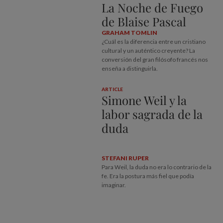
La Noche de Fuego
de Blaise Pascal
GRAHAM TOMLIN
¿Cuál es la diferencia entre un cristiano
cultural y un auténtico creyente? La
conversión del gran filósofo francés nos
enseña a distinguirla.
ARTICLE
Simone Weil y la
labor sagrada de la
duda
STEFANI RUPER
Para Weil, la duda no era lo contrario de la
fe. Era la postura más fiel que podía
imaginar.