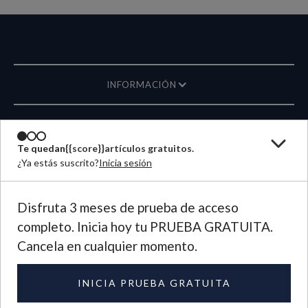
INFORMACIÓN
REVISTA
Te quedan
{{score}}
artículos gratuitos.
¿Ya estás suscrito?
Inicia sesión
ESCRÍBANOS
IDIOMA
Disfruta 3 meses de prueba de acceso
completo. Inicia hoy tu PRUEBA GRATUITA.
©
2026
Plough Publishing House.
Cancela en cualquier momento.
Todos los derechos reservados.
Política de privacidad
|
Términos de uso
INICIA PRUEBA GRATUITA