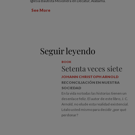
Iglesia Bautista Misionera en Decatur, Alabama.
See More
Seguir leyendo
BOOK
Setenta veces siete
JOHANN CHRISTOPH ARNOLD
RECONCILIACIÓN EN NUESTRA
SOCIEDAD
En la vida no todas las historias tienen un
desenlace feliz. El autor de este libro, J. C.
Arnold, no elude esta realidad existencial.
Léalo usted mismo para decidir ¿por qué
perdonar?