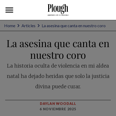
Home
Articles
La asesina que canta en nuestro coro
La asesina que canta en
nuestro coro
La historia oculta de violencia en mi aldea
natal ha dejado heridas que solo la justicia
divina puede curar.
DAYLAN WOODALL
6 NOVIEMBRE 2025