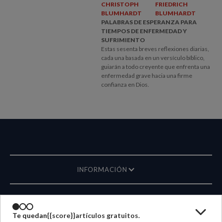
CHRISTOPH
FRIEDRICH
BLUMHARDT
BLUMHARDT
PALABRAS DE ESPERANZA PARA
TIEMPOS DE ENFERMEDAD Y
SUFRIMIENTO
Estas sesenta breves reflexiones diarias,
cada una basada en un versículo bíblico,
guiarán a todo creyente que enfrenta una
enfermedad grave hacia una firme
confianza en Dios.
INFORMACIÓN
REVISTA
Te quedan
{{score}}
artículos gratuitos.