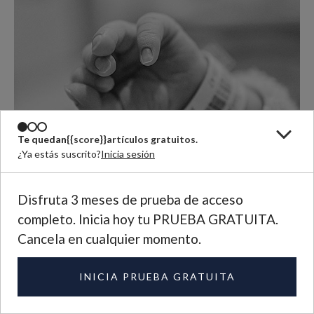
Te quedan
{{score}}
artículos gratuitos.
¿Ya estás suscrito?
Inicia sesión
Disfruta 3 meses de prueba de acceso
completo. Inicia hoy tu PRUEBA GRATUITA.
Cancela en cualquier momento.
Fotografía de Phakphoom Srinorajan
INICIA PRUEBA GRATUITA
El contrato de subrogación que firmó Mary