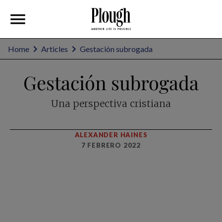
Home
Articles
Gestación subrogada
Gestación subrogada
Una perspectiva cristiana
ALEXANDER HAINES
7 FEBRERO 2022