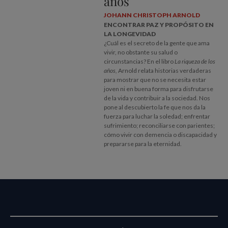
años
JOHANN CHRISTOPH ARNOLD
ENCONTRAR PAZ Y PROPÓSITO EN
LA LONGEVIDAD
¿Cuál es el secreto de la gente que ama
vivir, no obstante su salud o
circunstancias? En el libro
La riqueza de los
años,
Arnold relata historias verdaderas
para mostrar que no se necesita estar
joven ni en buena forma para disfrutarse
de la vida y contribuir a la sociedad. Nos
pone al descubierto la fe que nos da la
fuerza para luchar la soledad; enfrentar
sufrimiento; reconciliarse con parientes;
cómo vivir con demencia o discapacidad y
prepararse para la eternidad.