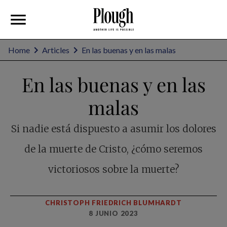
Home
Articles
En las buenas y en las malas
En las buenas y en las
malas
Si nadie está dispuesto a asumir los dolores
de la muerte de Cristo, ¿cómo seremos
victoriosos sobre la muerte?
CHRISTOPH FRIEDRICH BLUMHARDT
8 JUNIO 2023