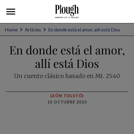
Home
Articles
En donde está el amor, allí está Dios
En donde está el amor,
allí está Dios
Un cuento clásico basado en Mt. 25:40
LEÓN TOLSTÓI
12 OCTUBRE 2023