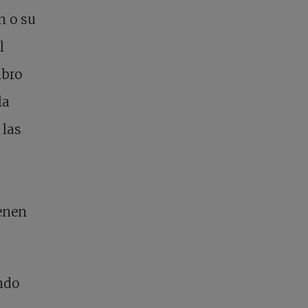
n o su
l
ibro
la
 las
enen
ando