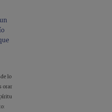
aun
ío
 que
sde lo
s orar
píritu
o: