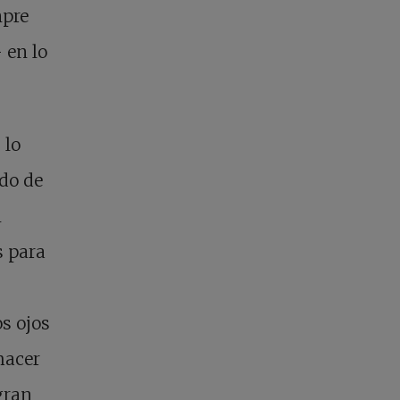
mpre
 en lo
 lo
do de
n
s para
os ojos
hacer
gran