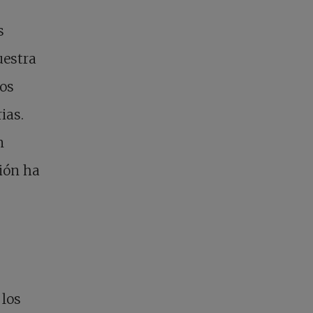
s
uestra
ros
ias.
n
ción ha
 los