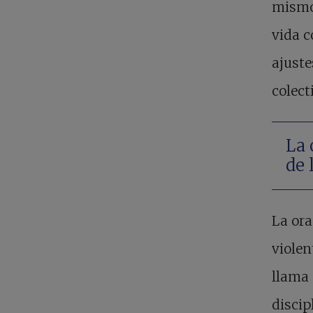
mismos
vida c
ajuste
colect
La 
de 
La ora
violen
llama 
discip