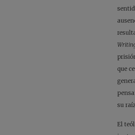
sentid
ausenc
result
Writin
prisió
que ce
genera
pensa
su raí
El teó