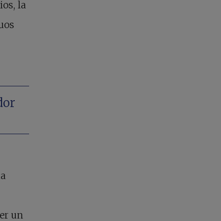
os, la
uos
dor
ta
s
er un