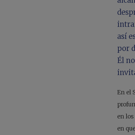
alcan
desp
intra
así 
por d
Él no
invi
En el 
profun
en los
en qu