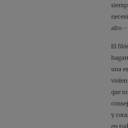
siempr
necesi
alto –
El fil
hagam
una es
viole
que no
consej
y cora
en to