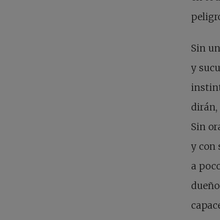
peligr
Sin un
y sucu
instin
dirán,
Sin or
y con 
a poco
dueños
capac