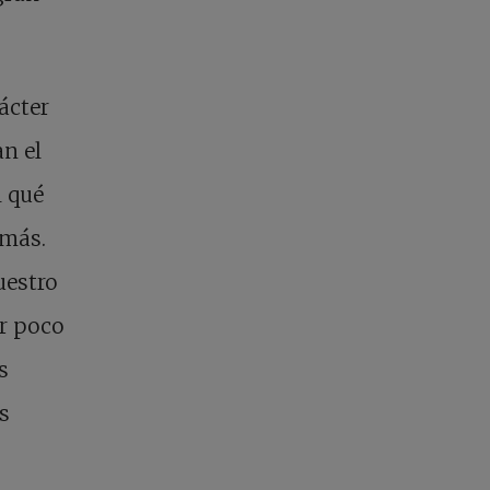
ácter
n el
l qué
emás.
uestro
or poco
s
s