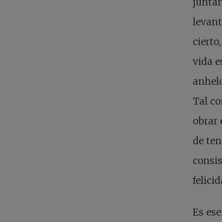
junta
levant
cierto
vida e
anhelo
Tal co
obrar 
de ten
consis
felici
Es ese