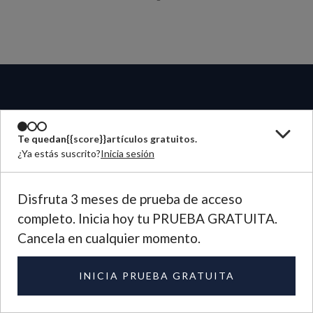
INFORMACIÓN
Te quedan
{{score}}
artículos gratuitos.
¿Ya estás suscrito?
Inicia sesión
REVISTA
Disfruta 3 meses de prueba de acceso
completo. Inicia hoy tu PRUEBA GRATUITA.
ESCRÍBANOS
Cancela en cualquier momento.
IDIOMA
INICIA PRUEBA GRATUITA
©
2026
Plough Publishing House.
Todos los derechos reservados.