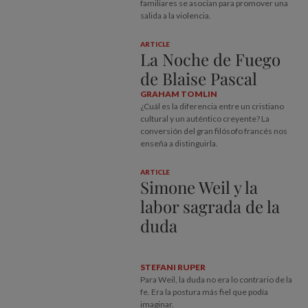
familiares se asocian para promover una
salida a la violencia.
ARTICLE
La Noche de Fuego
de Blaise Pascal
GRAHAM TOMLIN
¿Cuál es la diferencia entre un cristiano
cultural y un auténtico creyente? La
conversión del gran filósofo francés nos
enseña a distinguirla.
ARTICLE
Simone Weil y la
labor sagrada de la
duda
STEFANI RUPER
Para Weil, la duda no era lo contrario de la
fe. Era la postura más fiel que podía
imaginar.