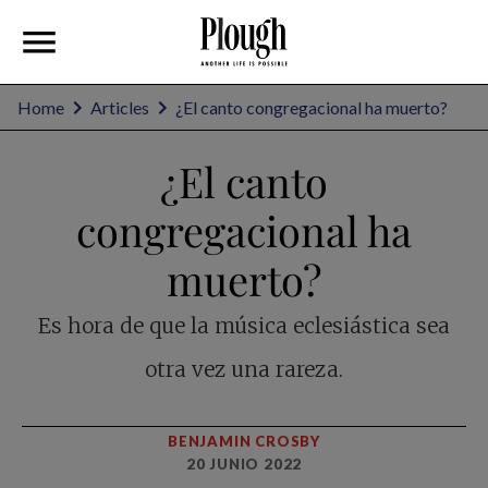
Home
Articles
¿El canto congregacional ha muerto?
¿El canto
congregacional ha
muerto?
Es hora de que la música eclesiástica sea
otra vez una rareza.
BENJAMIN CROSBY
20 JUNIO 2022