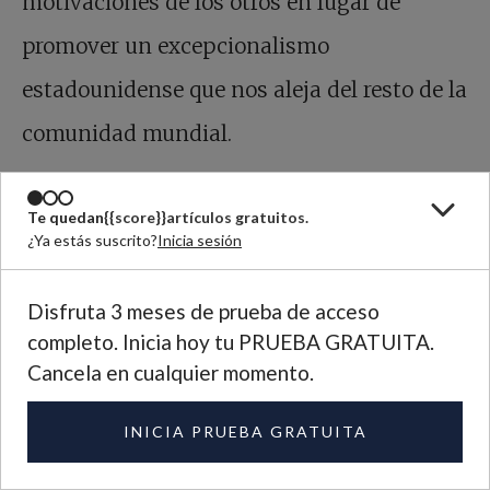
motivaciones de los otros en lugar de
promover un excepcionalismo
estadounidense que nos aleja del resto de la
comunidad mundial.
Peaceful Tomorrows cree, junto con Martin
Te quedan
{{score}}
artículos gratuitos.
¿Ya estás suscrito?
Inicia sesión
Luther King Jr., que “las guerras son
cinceles pobres para labrar mañanas
Disfruta 3 meses de prueba de acceso
pacíficos”. No hay camino hacia delante a
completo. Inicia hoy tu PRUEBA GRATUITA.
Cancela en cualquier momento.
menos que enfrentemos las consecuencias
desagradables de nuestras políticas fallidas
INICIA PRUEBA GRATUITA
y nos opongamos a ellas.