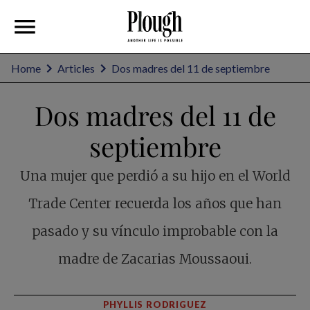
Home
Articles
Dos madres del 11 de septiembre
Dos madres del 11 de
septiembre
Una mujer que perdió a su hijo en el World
Trade Center recuerda los años que han
pasado y su vínculo improbable con la
madre de Zacarias Moussaoui.
PHYLLIS RODRIGUEZ