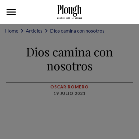
Home
Articles
Dios camina con nosotros
Dios camina con
nosotros
ÓSCAR ROMERO
19 JULIO 2021