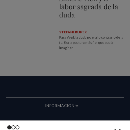
labor sagrada de la
duda
STEFANI RUPER
Para Weil, la duda no era lo contrario de la
fe. Era la postura más fiel que podía
imaginar.
INFORMACIÓN
REVISTA