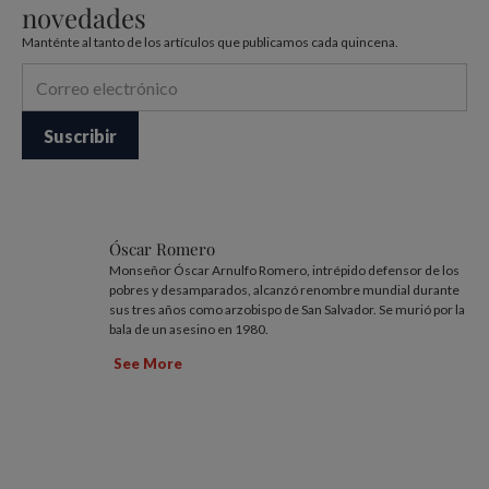
novedades
Manténte al tanto de los artículos que publicamos cada quincena.
Óscar Romero
Monseñor Óscar Arnulfo Romero, intrépido defensor de los
pobres y desamparados, alcanzó renombre mundial durante
sus tres años como arzobispo de San Salvador. Se murió por la
bala de un asesino en 1980.
See More