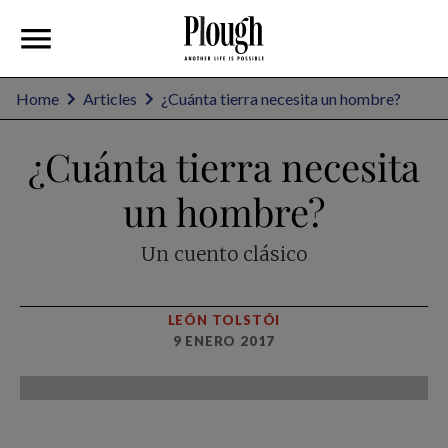
Home
Articles
¿Cuánta tierra necesita un hombre?
¿Cuánta tierra necesita
un hombre?
Un cuento clásico
LEÓN TOLSTÓI
9 ENERO 2017