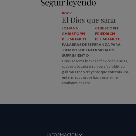
Seguir leyendo
BOOK
El Dios que sana
JOHANN
CHRISTOPH
CHRISTOPH
FRIEDRICH
BLUMHARDT
BLUMHARDT
PALABRAS DE ESPERANZA PARA
TIEMPOS DE ENFERMEDAD Y
SUFRIMIENTO
Estas sesenta breves reflexiones diarias,
cada una basada en un versículo bíblico,
guiarán a todo creyente que enfrenta una
enfermedad grave hacia una firme
confianza en Dios.
INFORMACIÓN