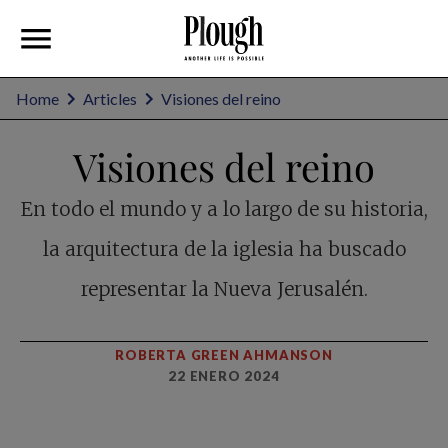
Home
Articles
Visiones del reino
Visiones del reino
En todo el mundo y a lo largo de su historia,
la arquitectura de la iglesia ha buscado
representar la Nueva Jerusalén.
ROBERTA GREEN AHMANSON
22 ENERO 2024