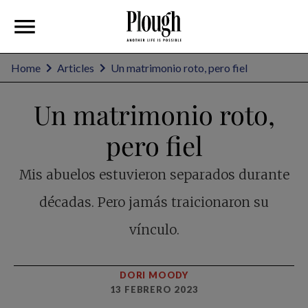
Home
Articles
Un matrimonio roto, pero fiel
Un matrimonio roto,
pero fiel
Mis abuelos estuvieron separados durante
décadas. Pero jamás traicionaron su
vínculo.
DORI MOODY
13 FEBRERO 2023