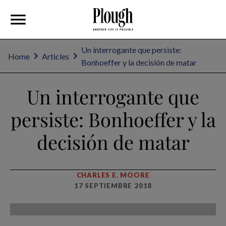
Un interrogante que persiste:
Home
Articles
Bonhoeffer y la decisión de matar
Un interrogante que
persiste: Bonhoeffer y la
decisión de matar
CHARLES E. MOORE
17 SEPTIEMBRE 2018