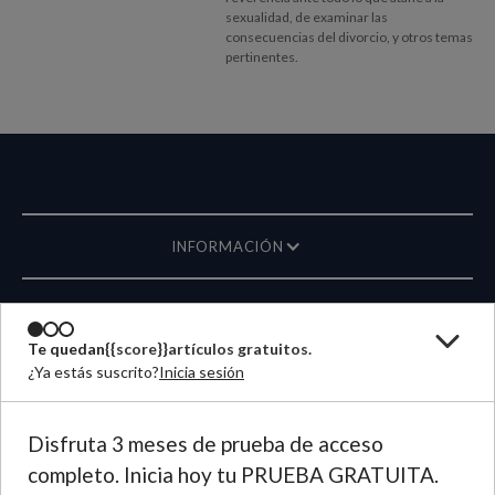
sexualidad, de examinar las
consecuencias del divorcio, y otros temas
pertinentes.
INFORMACIÓN
REVISTA
Te quedan
{{score}}
artículos gratuitos.
¿Ya estás suscrito?
Inicia sesión
ESCRÍBANOS
IDIOMA
Disfruta 3 meses de prueba de acceso
completo. Inicia hoy tu PRUEBA GRATUITA.
©
2026
Plough Publishing House.