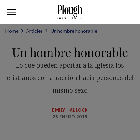
Home
Articles
Un hombre honorable
Un hombre honorable
Lo que pueden aportar a la Iglesia los
cristianos con atracción hacia personas del
mismo sexo
EMILY HALLOCK
28 ENERO 2019