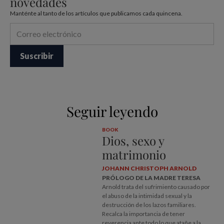
novedades
Manténte al tanto de los artículos que publicamos cada quincena.
Seguir leyendo
BOOK
Dios, sexo y
matrimonio
JOHANN CHRISTOPH ARNOLD
PRÓLOGO DE LA MADRE TERESA
Arnold trata del sufrimiento causado por
el abuso de la intimidad sexual y la
destrucción de los lazos familiares.
Recalca la importancia de tener
reverencia ante todo lo que atañe a la