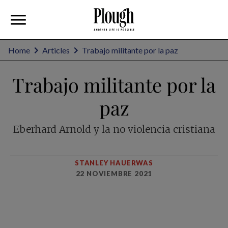
Home
Articles
Trabajo militante por la paz
Trabajo militante por la
paz
Eberhard Arnold y la no violencia cristiana
STANLEY HAUERWAS
22 NOVIEMBRE 2021