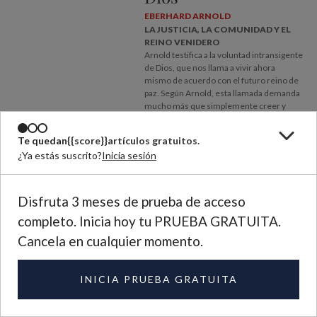
EBERHARD ARNOLD
LA JUSTICIA, LA COMUNIDAD Y EL
REINO VENIDERO
Arnold testifica a la voluntad intransigente
de Dios, que nos llama a vivir ahora
mismo de acuerdo con el futuro reino de
paz. Según Arnold, esta llamada demanda
mucho más que simplemente creer y
orar. Dice que esperar fielmente al reino
significa “creer firmemente en la llegada
Te quedan
{{score}}
artículos gratuitos.
de ese día y trabajar fielmente hacia esta
¿Ya estás suscrito?
Inicia sesión
meta.”
Disfruta 3 meses de prueba de acceso
completo. Inicia hoy tu PRUEBA GRATUITA.
Cancela en cualquier momento.
INFORMACIÓN
INICIA PRUEBA GRATUITA