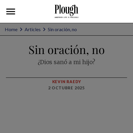
Home
Articles
Sin oración, no
Sin oración, no
¿Dios sanó a mi hijo?
KEVIN RAEDY
2 OCTUBRE 2025