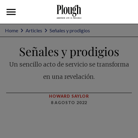
Home
Articles
Señales y prodigios
Señales y prodigios
Un sencillo acto de servicio se transforma
en una revelación.
HOWARD SAYLOR
8 AGOSTO 2022