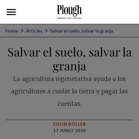
Home
Articles
Salvar el suelo, salvar la granja
Salvar el suelo, salvar la
granja
La agricultura regenerativa ayuda a los
agricultores a cuidar la tierra y pagar las
cuentas.
COLIN BOLLER
17 JUNIO 2024