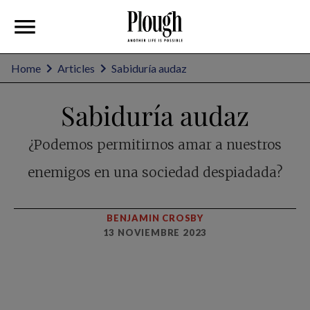
Home
Articles
Sabiduría audaz
Sabiduría audaz
¿Podemos permitirnos amar a nuestros
enemigos en una sociedad despiadada?
BENJAMIN CROSBY
13 NOVIEMBRE 2023