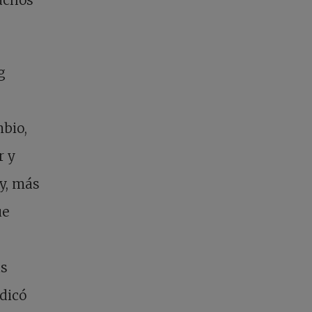
g
mbio,
r y
oy, más
ue
as
dicó