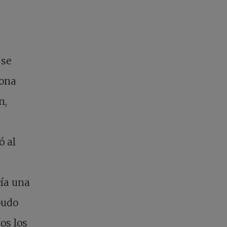
 se
zona
n,
ó al
eía una
pudo
os los