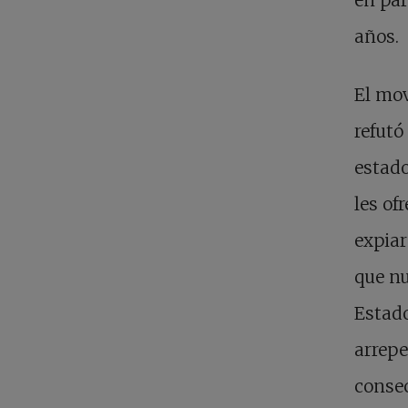
años.
El mov
refutó
estado
les of
expiar
que nu
Estad
arrepe
conse