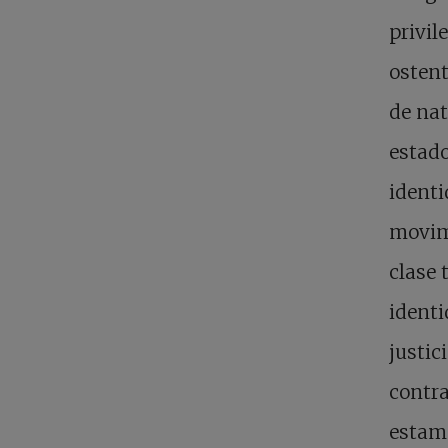
privil
ostent
de nat
estado
identi
movimi
clase 
identi
justic
contra
estamo