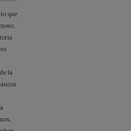
nto que
rmoso,
toria
 no
de la
lancos
sa
nos,
uchos