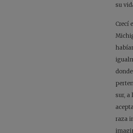
su vid
Crecí 
Michig
habían
igualm
donde 
perten
sur, a
acepta
raza i
imagin