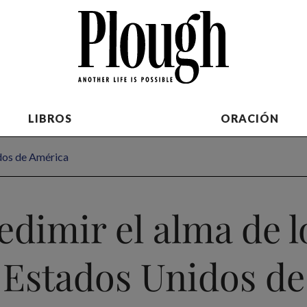
LIBROS
ORACIÓN
idos de América
edimir el alma de l
Estados Unidos de