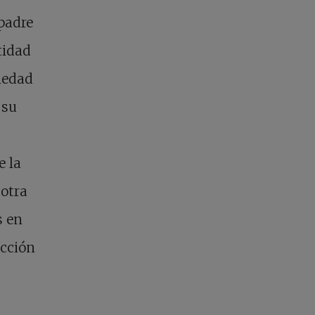
 padre
tidad
ciedad
 su
e la
 otra
s en
acción