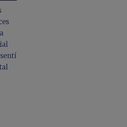
s
ces
na
ial
sentí
tal