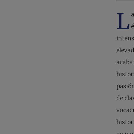
L
a
é
intens
elevad
acaba.
histor
pasió
de cla
vocaci
histor
en par