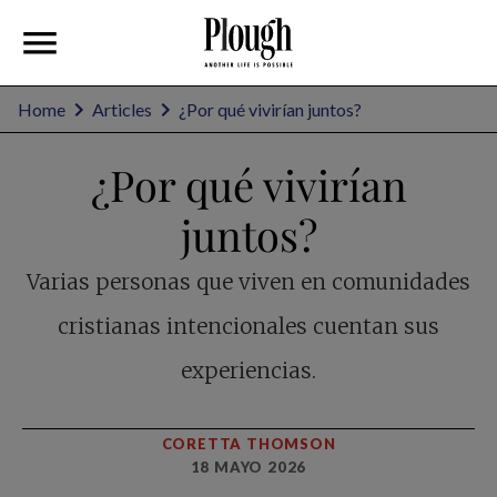
Home
Articles
¿Por qué vivirían juntos?
¿Por qué vivirían
juntos?
Varias personas que viven en comunidades
cristianas intencionales cuentan sus
experiencias.
CORETTA THOMSON
18 MAYO 2026