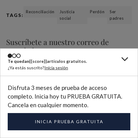
Reconciliación
Justicia
Perdón
Ser
TAGS:
social
padres
Suscríbete a nuestro correo de
novedades
Manténte al tanto de los artículos que publicamos cada quincena.
Te quedan
{{score}}
artículos gratuitos.
¿Ya estás suscrito?
Inicia sesión
Disfruta 3 meses de prueba de acceso
completo. Inicia hoy tu PRUEBA GRATUITA.
Cancela en cualquier momento.
Further Reading
INICIA PRUEBA GRATUITA
BOOK
Setenta veces siete