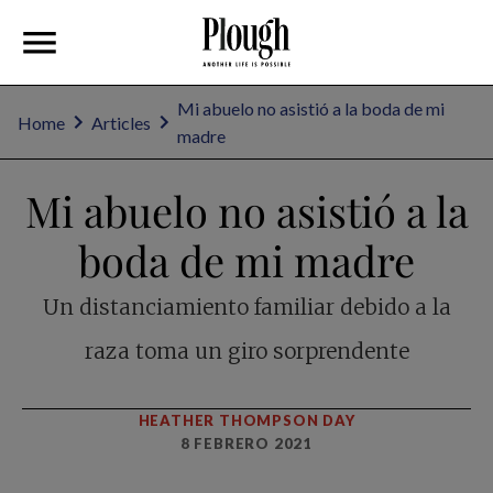
Mi abuelo no asistió a la boda de mi
Home
Articles
madre
Mi abuelo no asistió a la
boda de mi madre
Un distanciamiento familiar debido a la
raza toma un giro sorprendente
HEATHER THOMPSON DAY
8 FEBRERO 2021