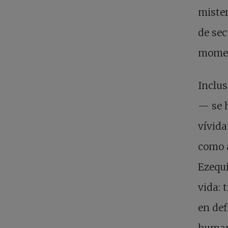
mister
de sec
moment
Inclus
— se 
vívida
como a
Ezequi
vida: 
en def
human