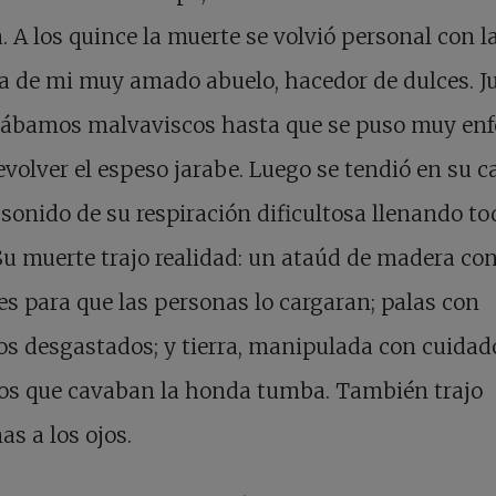
a. A los quince la muerte se volvió personal con l
a de mi muy amado abuelo, hacedor de dulces. J
rábamos malvaviscos hasta que se puso muy en
evolver el espeso jarabe. Luego se tendió en su 
 sonido de su respiración dificultosa llenando to
Su muerte trajo realidad: un ataúd de madera co
es para que las personas lo cargaran; palas con
s desgastados; y tierra, manipulada con cuidad
los que cavaban la honda tumba. También trajo
as a los ojos.