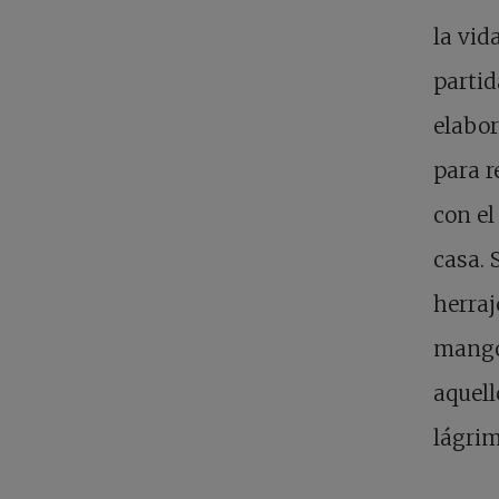
la vid
partid
elabo
para r
con el
casa. 
herraj
mango
aquel
lágrim