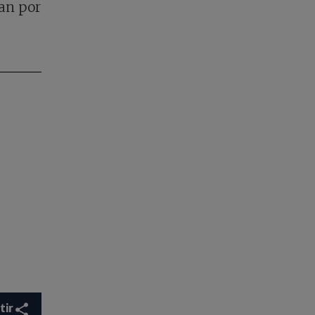
an por
tir