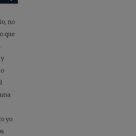
No, no
lo que
s
 y
mo
l
 una
ro yo
os