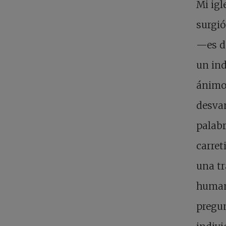
Mi igl
surgió
—es de
un ind
ánimo 
desvan
palabr
carret
una tr
humani
pregun