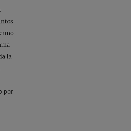
a
untos
fermo
cama
da la
n
o por