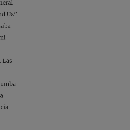
neral
und Us”
saba
mi
. Las
 tumba
ta
cía