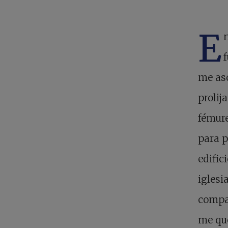
E
me aso
prolij
fémur
para p
edific
iglesi
compañ
me que