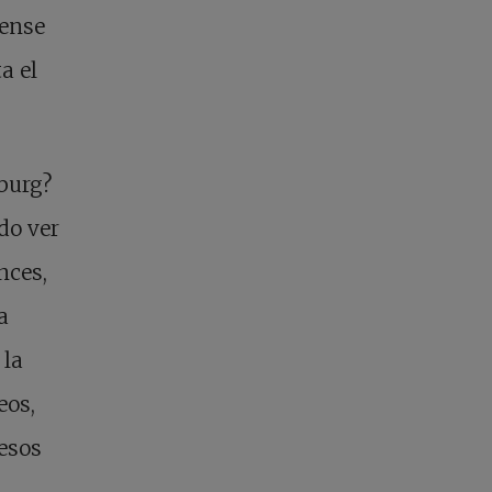
dense
a el
burg?
do ver
nces,
a
 la
eos,
esos