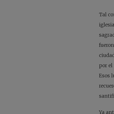
Tal co
iglesi
sagrad
fueron
ciudad
por el
Esos l
recuer
santif
Ya ant