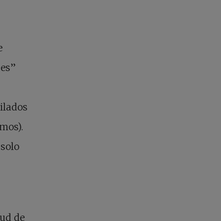
e
jes”
ilados
emos).
 solo
tud de