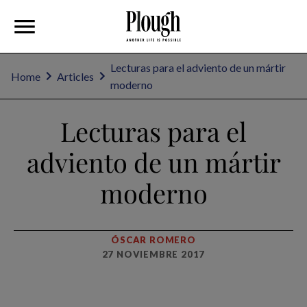
Lecturas para el adviento de un mártir
Home
Articles
moderno
Lecturas para el
adviento de un mártir
moderno
ÓSCAR ROMERO
27 NOVIEMBRE 2017