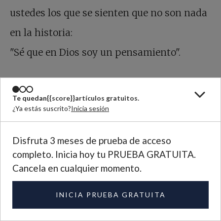
ustedes los que se sienten que no son nada
en la historia:
"Sé que en Dios soy un pensamiento".
Ojalá mi voz llegara a los encarcelados
Te quedan
{{score}}
artículos gratuitos.
como un rayito de luz, de esperanza de
¿Ya estás suscrito?
Inicia sesión
Navidad,
Disfruta 3 meses de prueba de acceso
para decirles también a ustedes los
completo. Inicia hoy tu PRUEBA GRATUITA.
enfermos,
Cancela en cualquier momento.
a ustedes los ancianitos del Asilo Sara,
INICIA PRUEBA GRATUITA
a ustedes los enfermos del hospital y de los