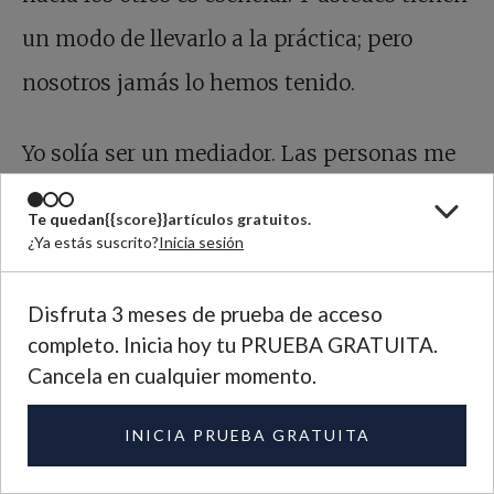
un modo de llevarlo a la práctica; pero
nosotros jamás lo hemos tenido.
Yo solía ser un mediador. Las personas me
aseguraban que un conflicto había
Te quedan
{{score}}
artículos gratuitos.
terminado, pero no teníamos forma de
¿Ya estás suscrito?
Inicia sesión
detener los sentimientos de odio y dolor. En
Disfruta 3 meses de prueba de acceso
el kibutz hay personas que odian a otras
completo. Inicia hoy tu PRUEBA GRATUITA.
porque fueron lastimadas hace años.
Cancela en cualquier momento.
Algunas trasladan eso a la generación
INICIA PRUEBA GRATUITA
siguiente. Es imposible dirigir una