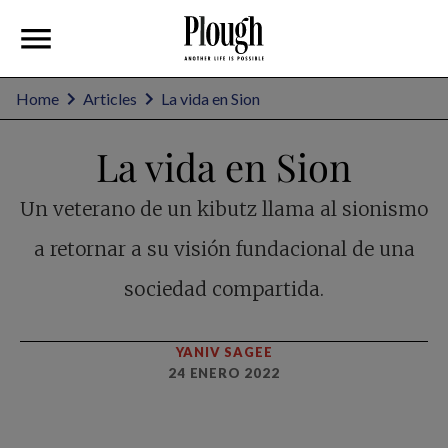
Home
Articles
La vida en Sion
La vida en Sion
Un veterano de un kibutz llama al sionismo
a retornar a su visión fundacional de una
sociedad compartida.
YANIV SAGEE
24 ENERO 2022