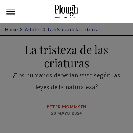
Home
Articles
La tristeza de las criaturas
La tristeza de las
criaturas
¿Los humanos deberían vivir según las
leyes de la naturaleza?
PETER MOMMSEN
20 MAYO 2024