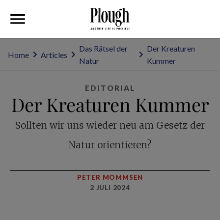
Das Rätsel der
Der Kreaturen
Home
Articles
Natur
Kummer
EDITORIAL
Der Kreaturen Kummer
Sollten wir uns wieder neu am Gesetz der
Natur orientieren?
PETER MOMMSEN
2 JULI 2024