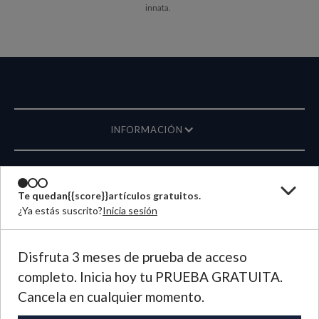
innata.
INFORMACIÓN
REVISTA
Te quedan
{{score}}
artículos gratuitos.
¿Ya estás suscrito?
Inicia sesión
ESCRÍBANOS
IDIOMA
Disfruta 3 meses de prueba de acceso
completo. Inicia hoy tu PRUEBA GRATUITA.
©
2026
Plough Publishing House.
Cancela en cualquier momento.
Todos los derechos reservados.