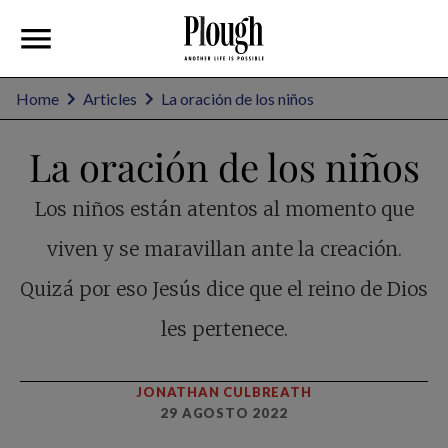
Home
Articles
La oración de los niños
La oración de los niños
Los niños están atentos al momento que
viven y se maravillan ante la creación.
Quizá por eso Jesús dice que el reino de Dios
les pertenece.
JONATHAN CULBREATH
29 AGOSTO 2022