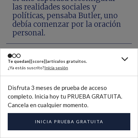
las realidades sociales y
políticas, pensaba Butler, uno
debía comenzar por la oración
personal.
Las leyes fueron entendidas como recursos
Te quedan
{{score}}
artículos gratuitos.
¿Ya estás suscrito?
Inicia sesión
sanitarios. Por lo general, se creía que la
revisión obligatoria era el único modo de
Disfruta 3 meses de prueba de acceso
lidiar con lo que era una epidemia de
completo. Inicia hoy tu PRUEBA GRATUITA.
Cancela en cualquier momento.
enfermedad venérea. Pero Butler consideró
esas leyes a través de la perspectiva de sus
INICIA PRUEBA GRATUITA
amigas en Liverpool. Para ella, las leyes