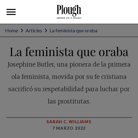
Home
Articles
La feminista que oraba
La feminista que oraba
Josephine Butler, una pionera de la primera
ola feminista, movida por su fe cristiana
sacrificó su respetabilidad para luchar por
las prostitutas.
SARAH C. WILLIAMS
7 MARZO 2022