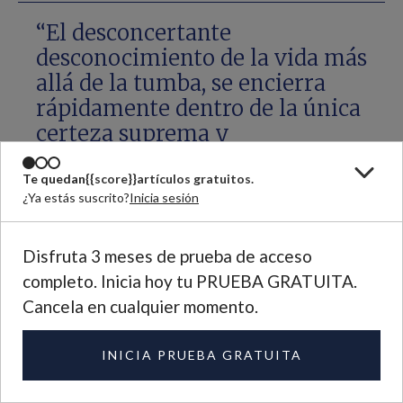
“El desconcertante
desconocimiento de la vida más
allá de la tumba, se encierra
rápidamente dentro de la única
certeza suprema y
trascendente: para el miembro
de Cristo, morir es estar con
Te quedan
{{score}}
artículos gratuitos.
¿Ya estás suscrito?
Inicia sesión
Cristo y conocer tal como él es
conocido”. —Hna Penelope
Lawson
Disfruta 3 meses de prueba de acceso
completo. Inicia hoy tu PRUEBA GRATUITA.
Cancela en cualquier momento.
Algunas veces, esta simplicidad le da una
INICIA PRUEBA GRATUITA
gracia especial al proyecto de la hermana
Penélope. Es muy difícil escribir acerca de