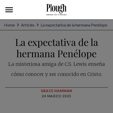
Home
Articles
La expectativa de la hermana Penélope
La expectativa de la
hermana Penélope
La misteriosa amiga de C.S. Lewis enseña
cómo conocer y ser conocido en Cristo.
GRACE HAMMAN
24 MARZO 2025