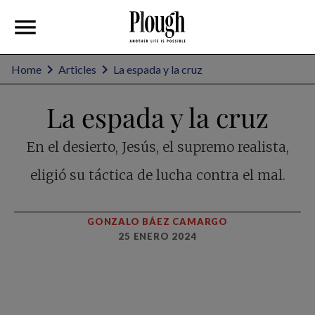
Home
Articles
La espada y la cruz
La espada y la cruz
En el desierto, Jesús, el supremo realista,
eligió su táctica de lucha contra el mal.
GONZALO BÁEZ CAMARGO
25 ENERO 2024