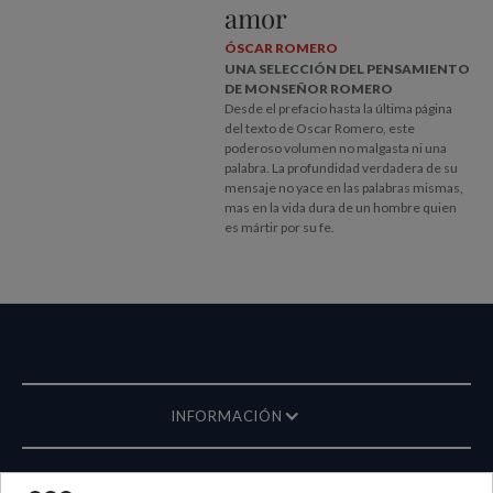
amor
ÓSCAR ROMERO
UNA SELECCIÓN DEL PENSAMIENTO
DE MONSEÑOR ROMERO
Desde el prefacio hasta la última página
del texto de Oscar Romero, este
poderoso volumen no malgasta ni una
palabra. La profundidad verdadera de su
mensaje no yace en las palabras mismas,
mas en la vida dura de un hombre quien
es mártir por su fe.
INFORMACIÓN
REVISTA