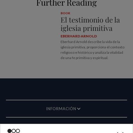
Further Reading
BOOK
El testimonio de la
iglesia primitiva
EBERHARD ARNOLD
Eberhard Arnold describe la vida de la
iglesia primitiva, proporciona el contexto
religioso e histórico y analiza la vitalidad
de una fe primitiva y espiritual.
INFORMACIÓN
REVISTA