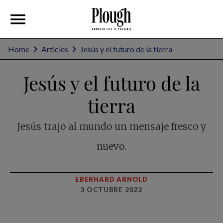
Home
Articles
Jesús y el futuro de la tierra
Jesús y el futuro de la
tierra
Jesús trajo al mundo un mensaje fresco y
nuevo.
EBERHARD ARNOLD
3 OCTUBRE 2022