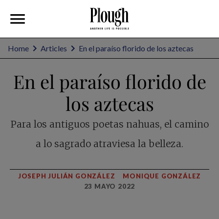
Home
Articles
En el paraíso florido de los aztecas
En el paraíso florido de
los aztecas
Para los antiguos poetas nahuas, el camino
a lo sagrado atraviesa la belleza.
JOSEPH JULIÁN GONZÁLEZ
MONIQUE GONZÁLEZ
23 MAYO 2022