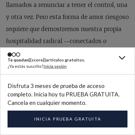
llamados a renunciar a tener el control, una
y otra vez. Pero esta forma de amor riesgoso
requiere que demostremos nuestra propia
hospitalidad radical ―conectados o
desconectados― a medida que nos
Te quedan
{{score}}
artículos gratuitos.
hacemos cargo del misterio del extraño
¿Ya estás suscrito?
Inicia sesión
entre nosotros, el amado desconocido, a
Disfruta 3 meses de prueba de acceso
quien Dios nos ha llamado a cuidar.
completo. Inicia hoy tu PRUEBA GRATUITA.
Cancela en cualquier momento.
Tememos más las bendiciones
INICIA PRUEBA GRATUITA
de Dios que lo que pedimos por
ellas, y buscamos sustituir