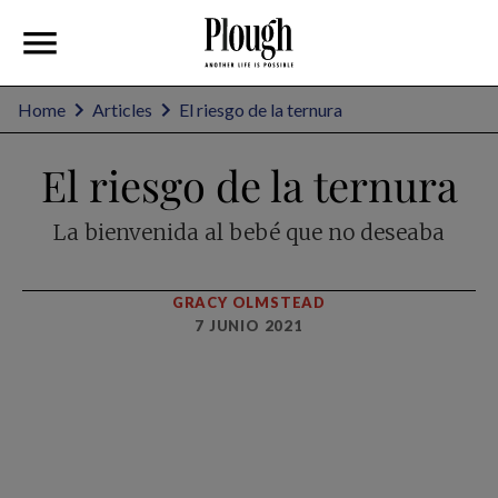
Home
Articles
El riesgo de la ternura
El riesgo de la ternura
La bienvenida al bebé que no deseaba
GRACY OLMSTEAD
7 JUNIO 2021