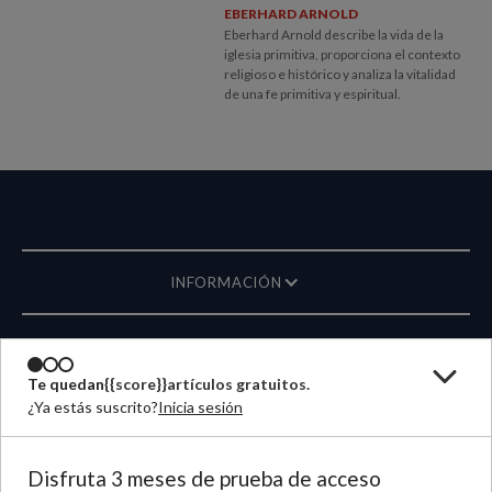
EBERHARD ARNOLD
Eberhard Arnold describe la vida de la
iglesia primitiva, proporciona el contexto
religioso e histórico y analiza la vitalidad
de una fe primitiva y espiritual.
INFORMACIÓN
REVISTA
Te quedan
{{score}}
artículos gratuitos.
¿Ya estás suscrito?
Inicia sesión
ESCRÍBANOS
IDIOMA
Disfruta 3 meses de prueba de acceso