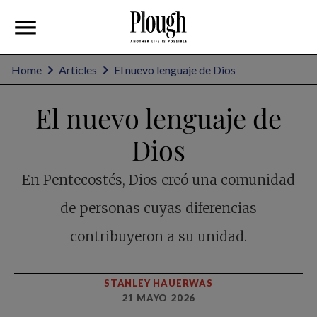
Home
Articles
El nuevo lenguaje de Dios
El nuevo lenguaje de
Dios
En Pentecostés, Dios creó una comunidad
de personas cuyas diferencias
contribuyeron a su unidad.
STANLEY HAUERWAS
21 MAYO 2026