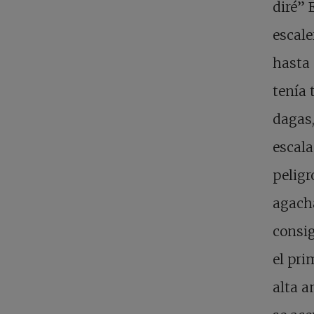
diré” 
escale
hasta 
tenía 
dagas,
escala
peligr
agach
consig
el pri
alta a