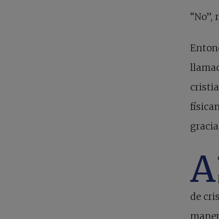
“No”, 
Enton
llamad
cristi
física
gracia
A
de cri
manera