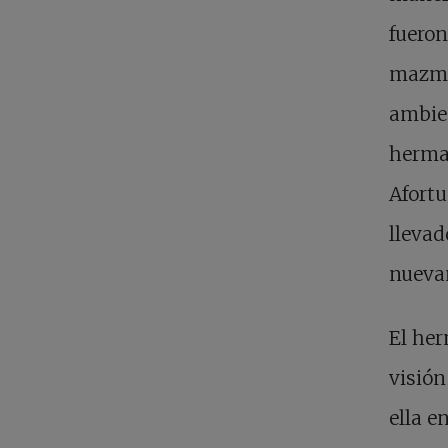
fueron
mazmor
ambien
herman
Afort
llevad
nueva
El her
visión
ella e