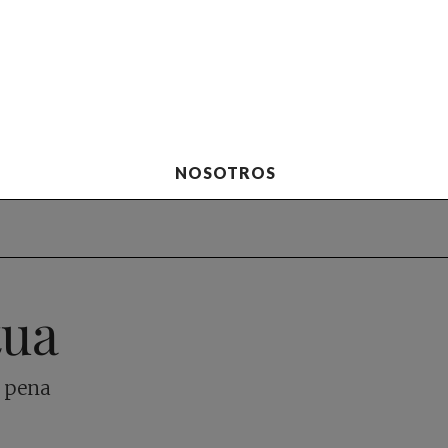
NOSOTROS
tua
a pena