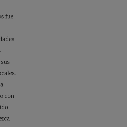
os fue
idades
s
 sus
cales.
ra
ño con
sido
erca