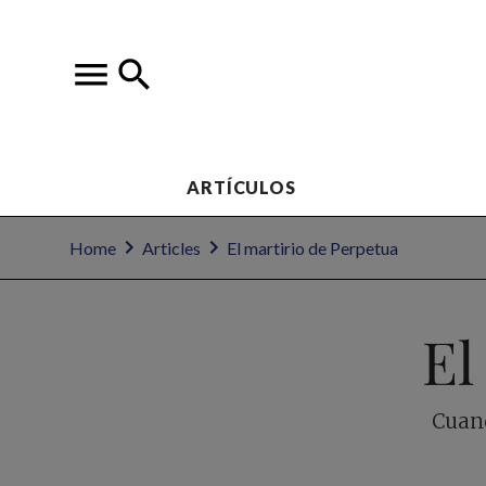
ARTÍCULOS
Home
Articles
El martirio de Perpetua
El
Cuand