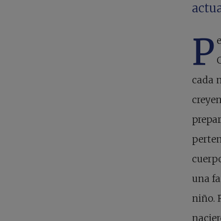
actua
P
cada n
creyen
prepar
perten
cuerpo
una f
niño. 
nacier