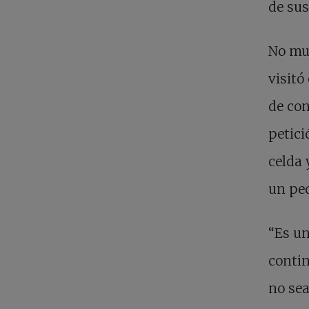
de sus
No muc
visitó
de con
petici
celda 
un peq
“Es un
contin
no sea