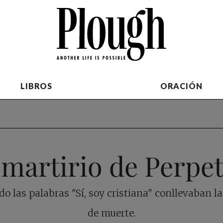
LIBROS
ORACIÓN
 martirio de Perpe
o las palabras "Sí, soy cristiana" conllevaban l
de muerte.