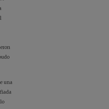
a
l
ueron
 pudo
de una
nfiada
lo