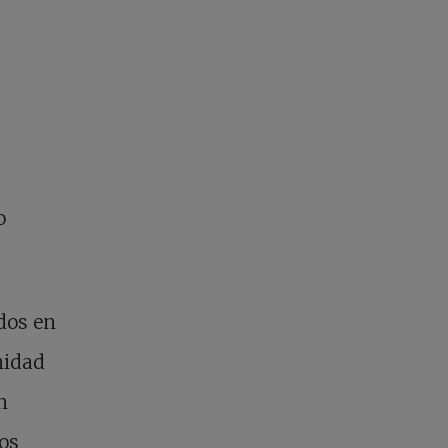
o
dos en
nidad
n
os