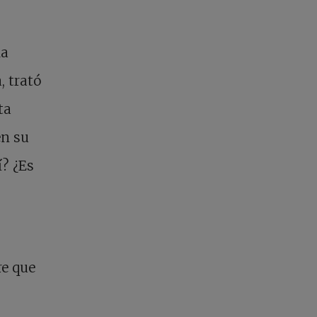
la
, trató
ta
en su
í? ¿Es
re que