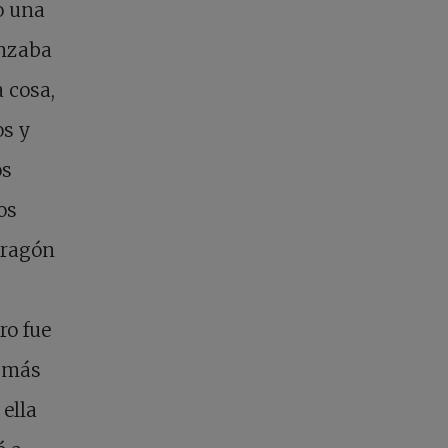
o una
anzaba
 cosa,
os y
os
os
dragón
ro fue
e más
 ella