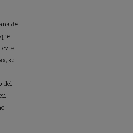
cana de
 que
nuevos
as, se
o del
 en
ño