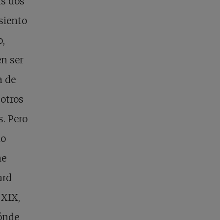
as dos
 siento
o,
en ser
a de
otros
. Pero
no
me
ard
 XIX,
dónde