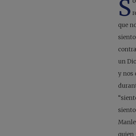
S
o
r
que no
siento
contra
un Dio
y nos 
durant
“sient
siento
Manley
quien 