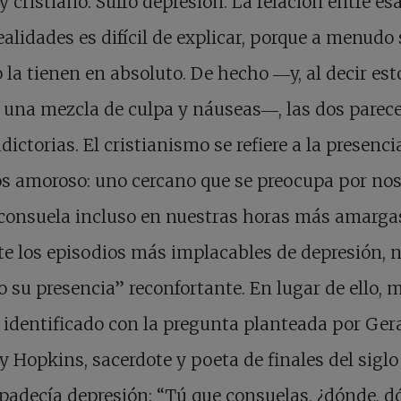
y cristiano. Sufro depresión. La relación entre es
ealidades es difícil de explicar, porque a menudo
 la tienen en absoluto. De hecho ―y, al decir est
 una mezcla de culpa y náuseas―, las dos parec
dictorias. El cristianismo se refiere a la presenci
s amoroso: uno cercano que se preocupa por nos
consuela incluso en nuestras horas más amargas
e los episodios más implacables de depresión, 
o su presencia” reconfortante. En lugar de ello, 
 identificado con la pregunta planteada por Ger
 Hopkins, sacerdote y poeta de finales del siglo
padecía depresión: “Tú que consuelas, ¿dónde, 