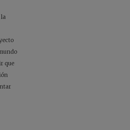
 la
oyecto
l mundo
ir que
ión
ontar
a