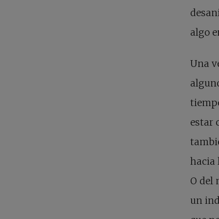
desani
algo e
Una ve
algun
tiempo
estar 
tambié
hacia 
O del
un ind