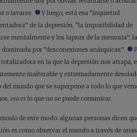
rmalmente doy por obvias: levantarse o acostar
se o lavarse.
Y luego, está esa “inquietud
1
ntadora” de la depresión, “la imposibilidad de
rse mentalmente y los lapsus de la memoria”, l
 dominada por “desconexiones anárquicas”.
P
2
 totalizadora en la que la depresión nos atrapa, e
ntemente inalterable y extremadamente desolad
o del mundo que se superpone a todo lo que vem
os,
eso es
lo que no se puede comunicar.
moslo de este modo: algunas personas dicen que
ión es como observar el mundo a través de unas