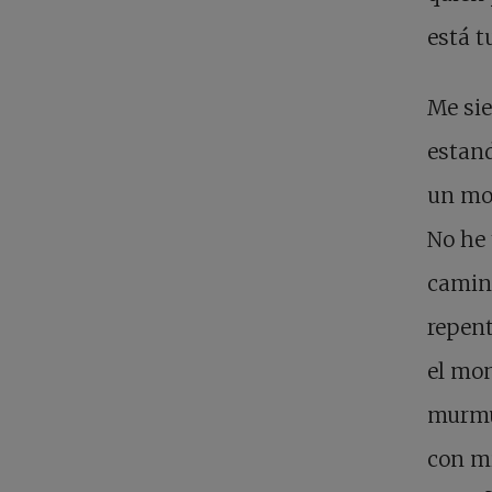
está t
Me sie
estand
un mod
No he 
camino
repent
el mon
murmul
con mi