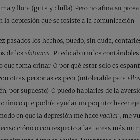
ma y llora (grita y chilla). Pero no afina su prosa
n la depresión que se resiste a la comunicación.
z pasados los hechos, puedo, sin duda, contarle
os de los
síntomas
. Puedo aburrirlos contándoles
 que toma orinar. O por qué estar solo es espan
con otras personas es peor (intolerable para
ello
n, por supuesto). O puedo hablarles de la aversi
lo único que podría ayudar un poquito: hacer ejer
 modo en que la depresión me hace
vacilar
, me v
eciso crónico con respecto a las tareas más mu