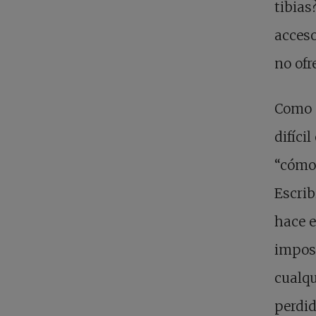
tibias
acceso
no ofr
Como c
difíci
“cómo
Escrib
hace e
imposi
cualqu
perdi