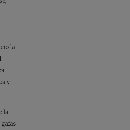
se,
a
ero la
l
or
os y
 la
 gafas