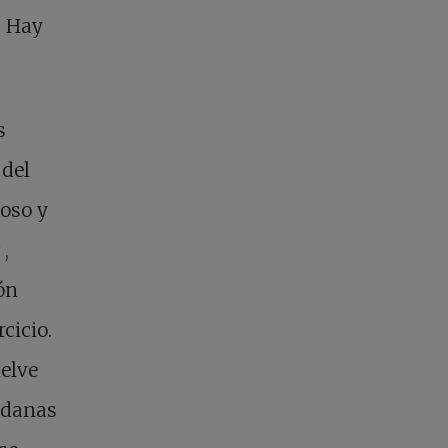
. Hay
s
 del
toso y
s
,
ón
cicio.
uelve
ndanas