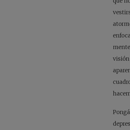
que no
vestir
atorme
enfoca
mente
visión
apare
cuadr
hacem
Pongá
depres