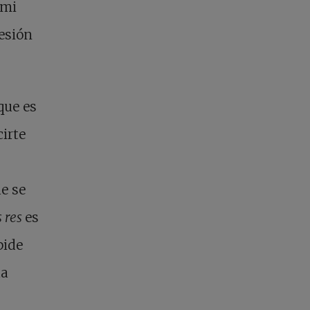
 mi
resión
que es
cirte
ue se
s res
es
pide
ha