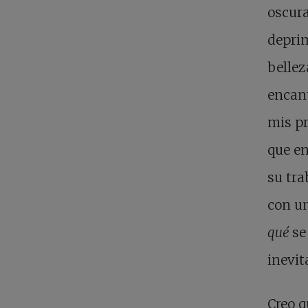
oscura
deprim
bellez
encant
mis pr
que en
su tra
con un
qué
se
inevit
Creo q