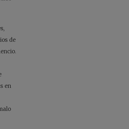
s,
ios de
lencio.
e
as en
malo