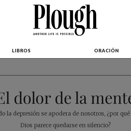
LIBROS
ORACIÓN
El dolor de la ment
o la depresión se apodera de nosotros, ¿por qué
Dios parece quedarse en silencio?