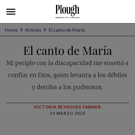
Home
Articles
El canto de María
El canto de María
Mi periplo con la discapacidad me enseñó a
confiar en Dios, quien levanta a los débiles
y derriba a los poderosos.
VICTORIA REYNOLDS FARMER
14 MARZO 2022