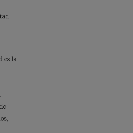
ntad
 es la
n
rio
os,