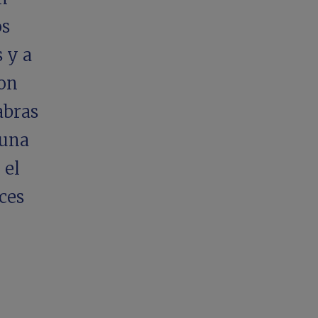
os
 y a
ron
abras
 una
 el
ces