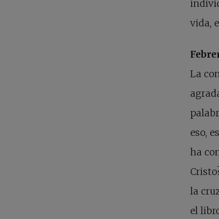
indivi
vida, 
Febrer
La con
agrada
palabr
eso, e
ha con
Cristo
la cru
el lib