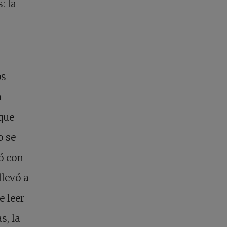
: la
os
a
que
o se
ó con
llevó a
e leer
s, la