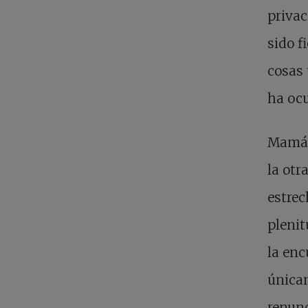
privac
sido f
cosas 
ha ocu
Mamá, 
la otr
estrec
plenit
la enc
únicam
renunc