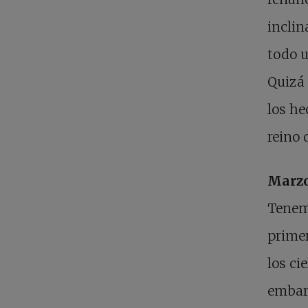
inclin
todo u
Quizá 
los he
reino d
Marzo
Tenem
primer
los ci
embarg