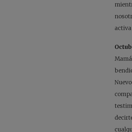
mient
nosotr
activa
Octub
Mamá, 
bendic
Nuevo
compañ
testim
decirt
cualqu