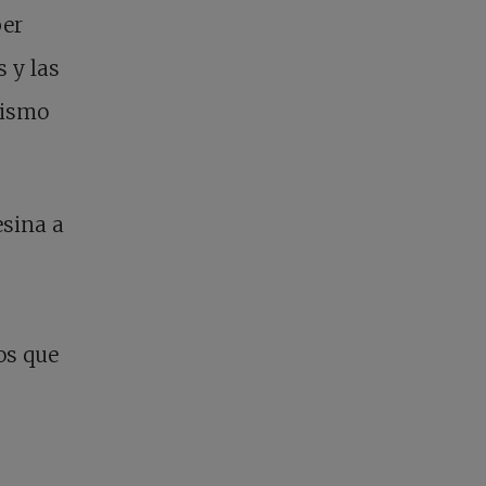
ber
s y las
mismo
esina a
os que