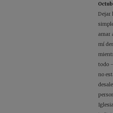
Octub
Dejar 
simple
amar 
mí den
mientr
todo
no es
desale
person
Iglesi