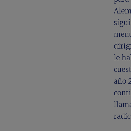
Alema
sigui
menu
dirig
le ha
cuest
año 2
conti
llama
radic