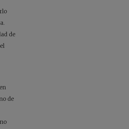
rlo
a.
dad de
el
 en
ino de
ino