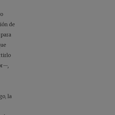
ro
ión de
 para
que
tirlo
or
—,
o, la